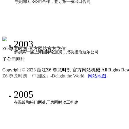
与美国OTR公司合作，签订第一份出口合同
机械自动化
机械常识
联系我们
2003
Z6·尊龙时凯·官方网站官方微信
参加第一届上海国际轮胎展，成功接洽迪尔公司
子公司网址
Copyright © 2023 浙江Z6·尊龙时凯·官方网站机械 All Rights Rese
Z6·尊龙时凯「中国区」-Delight the World
网站地图
2005
在温岭和松门两处厂房同时动工扩建