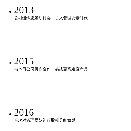
2013
公司组织愿景研讨会，步入管理要素时代
2015
与本田公司再次合作，挑战更高难度产品
2016
首次对管理团队进行股权分红激励