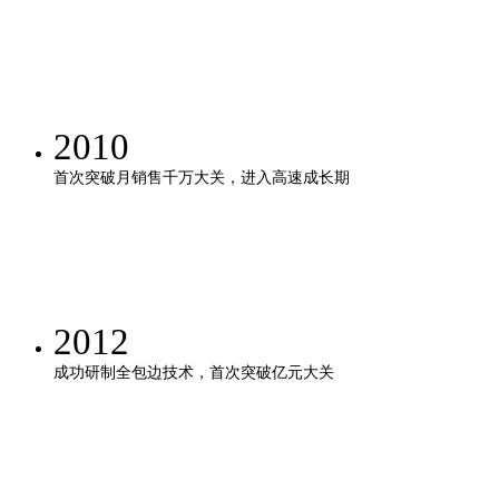
2010
首次突破月销售千万大关，进入高速成长期
2012
成功研制全包边技术，首次突破亿元大关