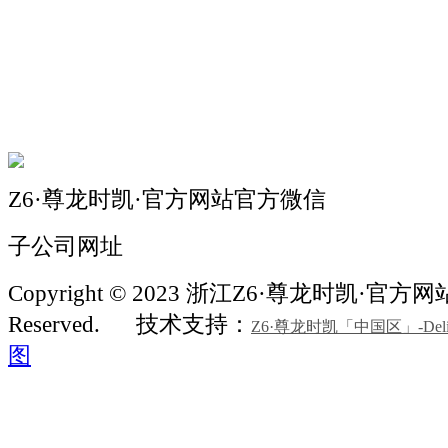
机械自动化
机械常识
联系我们
Z6·尊龙时凯·官方网站官方微信
子公司网址
Copyright © 2023 浙江Z6·尊龙时凯·官方网站机
Reserved.
技术支持：
Z6·尊龙时凯「中国区」-Delight
图