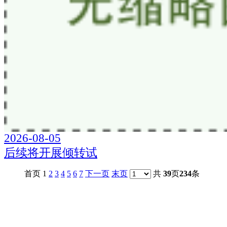
2026-08-05
后续将开展倾转试
首页 1
2
3
4
5
6
7
下一页
末页
共
39
页
234
条
关于我们