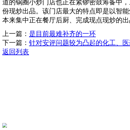
道的锅圈小炒门店也正在紧锣密鼓筹备中，
份现炒出品。该门店最大的特点即是以智能
本来集中正在餐厅后厨、完成现点现炒的出
上一篇：
是目前最难补齐的一环
下一篇：
针对安评问题较为凸起的化工、医
返回列表
关于我们
机械自动化
机械常识
联系我们