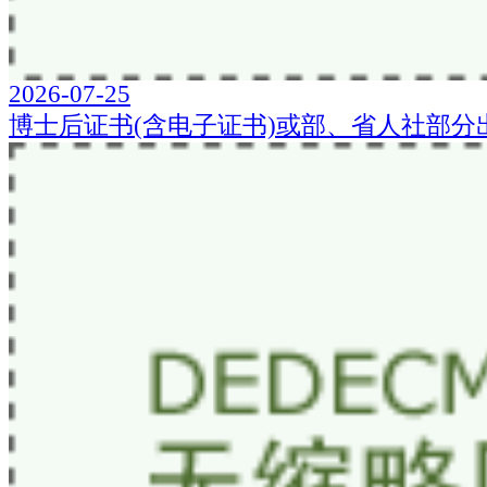
2026-07-25
博士后证书(含电子证书)或部、省人社部分