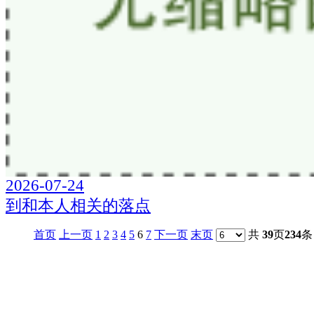
2026-07-24
到和本人相关的落点
首页
上一页
1
2
3
4
5
6
7
下一页
末页
共
39
页
234
条
关于我们