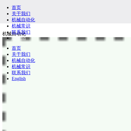
首页
关于我们
机械自动化
机械常识
联系我们
机械自动化
English
首页
关于我们
机械自动化
机械常识
联系我们
English