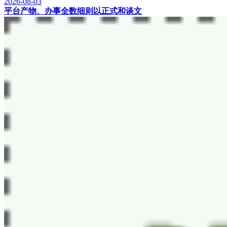
2026-08-03
平台产物、办事全数细则以正式和谈文