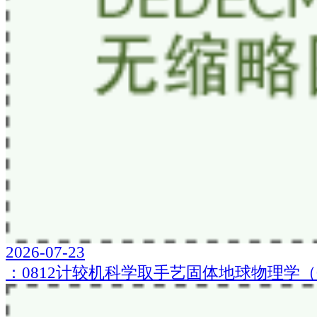
2026-07-23
：0812计较机科学取手艺固体地球物理学（07