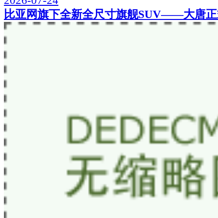
2026-07-24
比亚网旗下全新全尺寸旗舰SUV——大唐