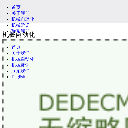
首页
关于我们
机械自动化
机械常识
联系我们
机械自动化
English
首页
关于我们
机械自动化
机械常识
联系我们
English